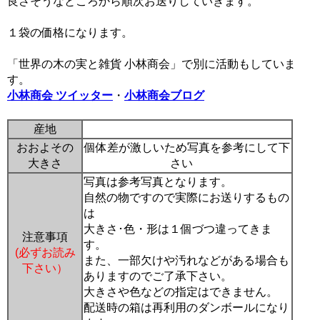
良さそうなところから順次お送りしていきます。
１袋の価格になります。
「世界の木の実と雑貨 小林商会」で別に活動もしていま
す。
小林商会 ツイッター
・
小林商会ブログ
産地
おおよその
個体差が激しいため写真を参考にして下
大きさ
さい
写真は参考写真となります。
自然の物ですので実際にお送りするもの
は
大きさ･色・形は１個づつ違ってきま
注意事項
す。
(必ずお読み
また、一部欠けや汚れなどがある場合も
下さい）
ありますのでご了承下さい。
大きさや色などの指定はできません。
配送時の箱は再利用のダンボールになり