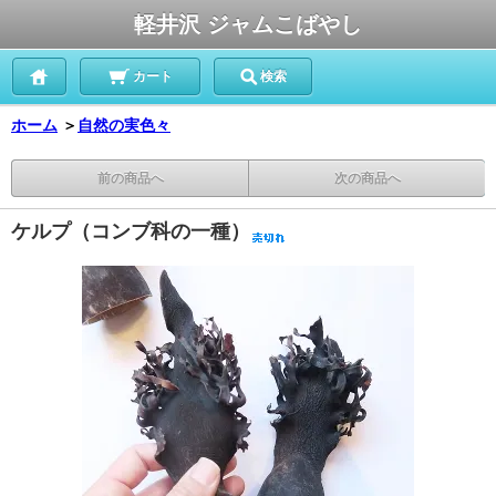
軽井沢 ジャムこばやし
カート
検索
ホーム
＞
自然の実色々
前の商品へ
次の商品へ
ケルプ（コンブ科の一種）