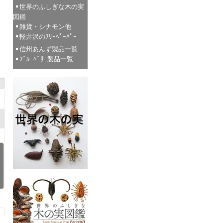
世界のふしぎな木の実
図鑑
雑貨・シナモン他
軽井沢のﾌﾘｰﾍﾟｰﾊﾟｰ
信州あんず製品一覧
ﾌﾞﾙｰﾍﾞﾘｰ製品一覧