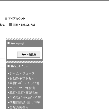
ジャム・ジュース
お勧めギフトセット
果物ｺﾝﾎﾟｰﾄ･ｸﾞﾗｯｾ他
ハチミツ・蜂蜜漬
花豆･黒豆･栗製品他
生鮮品ﾋﾞｰﾂ･ﾙﾊﾞｰﾌﾞ等
信州特産品･豆･ｺﾞﾏ等
自然の実色々