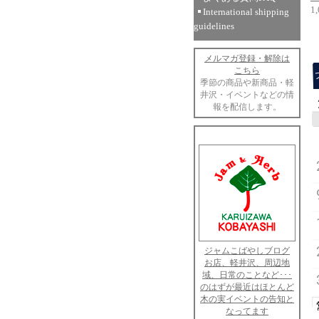
1
International shipping
guidelines
メルマガ登録・解除は
こちら
季節の商品や新商品・軽
井沢・イベントなどの情
報を配信します。
ジャムこばやしブログ
お店、軽井沢、周辺地
域、日常のことなど･･･
のはずが最近はほとんど
木の実イベントの告知と
なってます