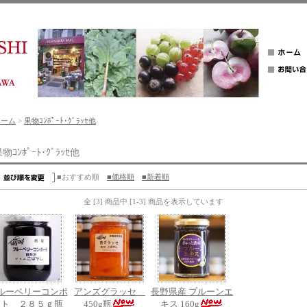
ホーム
>
果物ｺﾝﾎﾟｰﾄ･ｸﾞﾗｯｾ他
物ｺﾝﾎﾟｰﾄ･ｸﾞﾗｯｾ他
■おすすめ順
■価格順
■新着順
全 [3] 商品中 [1-3] 商品を表示しています
ルーベリーコンポ
アンズグラッセ
長野県産 プルーンエ
ート ２８５ｇ瓶
450g瓶
キス 160g