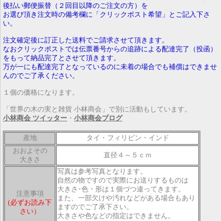
後払い郵便振替（２回目以降のご注文の方）を
お選び頂き注文時の備考欄に「クリックポスト希望」とご記入下さ
い。
注文確定後に訂正した送料でご請求させて頂きます。
なおクリックポストでは伝票番号からの追跡による配達完了（投函）
をもって納品完了とさせて頂きます。
万が一にも配達完了となっているのに未着の場合でも補償はできませ
んのでご了承ください。
１個の価格になります。
「世界の木の実と雑貨 小林商会」で別に活動もしています。
小林商会 ツイッター
・
小林商会ブログ
産地
タイ・フィリピン・インド
おおよその
直径４～５ｃｍ
大きさ
写真は参考写真となります。
自然の物ですので実際にお送りするものは
大きさ･色・形は１個づつ違ってきます。
注意事項
また、一部欠けや汚れなどがある場合もあり
(必ずお読み下
ますのでご了承下さい。
さい）
大きさや色などの指定はできません。