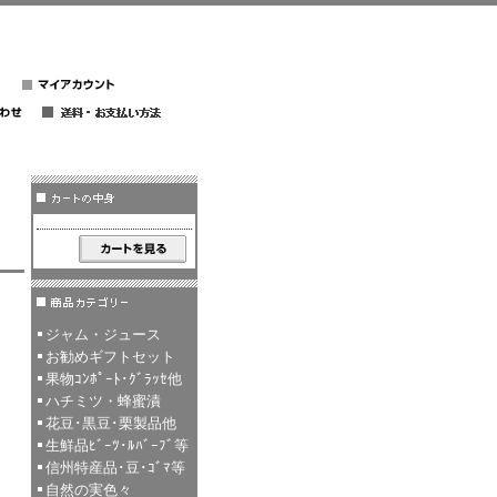
ジャム・ジュース
お勧めギフトセット
果物ｺﾝﾎﾟｰﾄ･ｸﾞﾗｯｾ他
ハチミツ・蜂蜜漬
花豆･黒豆･栗製品他
生鮮品ﾋﾞｰﾂ･ﾙﾊﾞｰﾌﾞ等
信州特産品･豆･ｺﾞﾏ等
自然の実色々