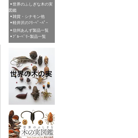
世界のふしぎな木の実
図鑑
雑貨・シナモン他
軽井沢のﾌﾘｰﾍﾟｰﾊﾟｰ
信州あんず製品一覧
ﾌﾞﾙｰﾍﾞﾘｰ製品一覧