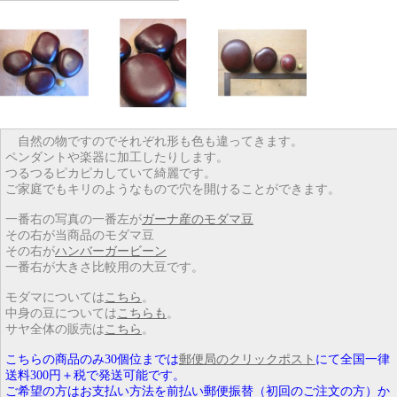
自然の物ですのでそれぞれ形も色も違ってきます。
ペンダントや楽器に加工したりします。
つるつるピカピカしていて綺麗です。
ご家庭でもキリのようなもので穴を開けることができます。
一番右の写真の一番左が
ガーナ産のモダマ豆
その右が当商品のモダマ豆
その右が
ハンバーガービーン
一番右が大きさ比較用の大豆です。
モダマについては
こちら
。
中身の豆については
こちらも
。
サヤ全体の販売は
こちら
。
こちらの商品のみ30個位までは
郵便局のクリックポスト
にて全国一律
送料300円＋税で発送可能です。
ご希望の方はお支払い方法を前払い郵便振替（初回のご注文の方）か