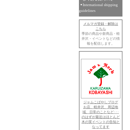
International shipping
guidelines
メルマガ登録・解除は
こちら
季節の商品や新商品・軽
井沢・イベントなどの情
報を配信します。
ジャムこばやしブログ
お店、軽井沢、周辺地
域、日常のことなど･･･
のはずが最近はほとんど
木の実イベントの告知と
なってます