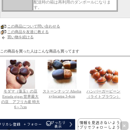
配送時の箱は再利用のダンボールになりま
す。
この商品について問い合わせる
この商品を友達に教える
買い物を続ける
この商品を買った人はこんな商品も買ってます
モダマ（藻玉）の豆
ストーンナッツ Afzelia
ハンバーガービーン
xylocarpa 3-4cm
Entada gigas 世界最大
（ライトブラウン）
の豆 アフリカ産 特大
6～7cm