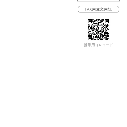
携帯用ＱＲコード