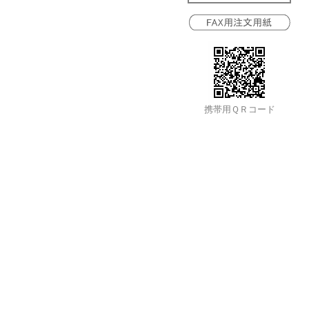
携帯用ＱＲコード