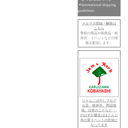
International shipping
guidelines
メルマガ登録・解除は
こちら
季節の商品や新商品・軽
井沢・イベントなどの情
報を配信します。
ジャムこばやしブログ
お店、軽井沢、周辺地
域、日常のことなど･･･
のはずが最近はほとんど
木の実イベントの告知と
なってます