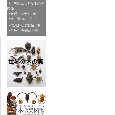
世界のふしぎな木の実
図鑑
雑貨・シナモン他
軽井沢のﾌﾘｰﾍﾟｰﾊﾟｰ
信州あんず製品一覧
ﾌﾞﾙｰﾍﾞﾘｰ製品一覧