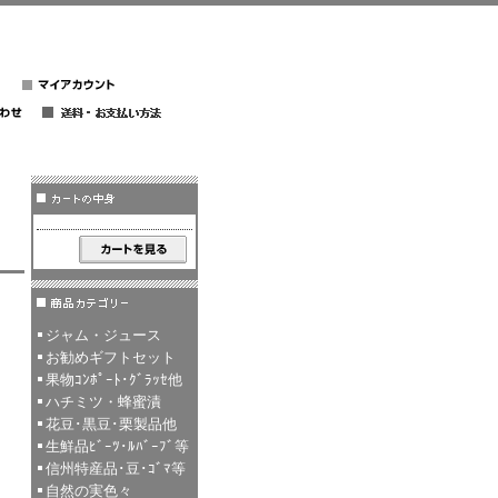
ジャム・ジュース
お勧めギフトセット
果物ｺﾝﾎﾟｰﾄ･ｸﾞﾗｯｾ他
ハチミツ・蜂蜜漬
花豆･黒豆･栗製品他
生鮮品ﾋﾞｰﾂ･ﾙﾊﾞｰﾌﾞ等
信州特産品･豆･ｺﾞﾏ等
自然の実色々