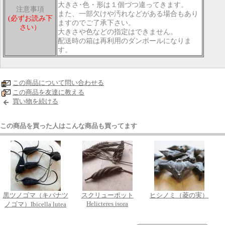
大きさ･色・形は１個づつ違ってきます。
注意事項
また、一部欠けや汚れなどがある場合もあり
(必ずお読み下
ますのでご了承下さい。
さい）
大きさや色などの指定はできません。
配送時の箱は再利用のダンボールになりま
す。
この商品について問い合わせる
この商品を友達に教える
買い物を続ける
この商品を買った人はこんな商品も買ってます
黒ツノゴマ（キバナツ
スクリューポット
ヒシノミ（菱の実）
Helicteres isora
ノゴマ）Ibicella lutea