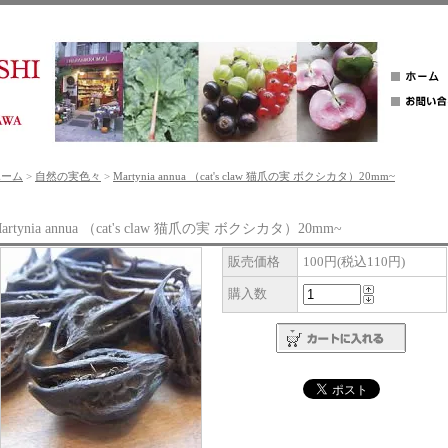
ホーム
>
自然の実色々
>
Martynia annua （cat's claw 猫爪の実 ボクシカタ）20mm~
artynia annua （cat's claw 猫爪の実 ボクシカタ）20mm~
販売価格
100円(税込110円)
購入数