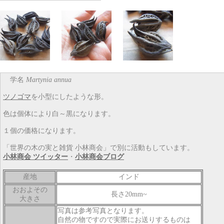
学名
Martynia annua
ツノゴマ
を小型にしたような形。
色は個体により白～黒になります。
１個の価格になります。
「世界の木の実と雑貨 小林商会」で別に活動もしています。
小林商会 ツイッター
・
小林商会ブログ
産地
インド
おおよその
長さ20mm~
大きさ
写真は参考写真となります。
自然の物ですので実際にお送りするものは