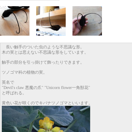
長い触手のついた虫のような不思議な形。
木の実とは思えない不思議な形をしています。
触手の部分を引っ掛けて飾ったりできます。
ツノゴマ科の植物の実。
英名で
"Devil's claw 悪魔の爪" "Unicorn flower一角獣花"
と呼ばれる。
黄色い花が咲くのでキバナツノゴマといいます。