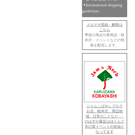
International shipping
guidelines
メルマガ登録・解除は
こちら
季節の商品や新商品・軽
井沢・イベントなどの情
報を配信します。
ジャムこばやしブログ
お店、軽井沢、周辺地
域、日常のことなど･･･
のはずが最近はほとんど
木の実イベントの告知と
なってます