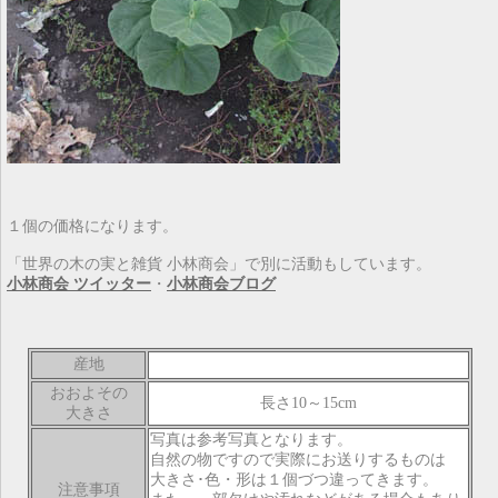
１個の価格になります。
「世界の木の実と雑貨 小林商会」で別に活動もしています。
小林商会 ツイッター
・
小林商会ブログ
産地
おおよその
長さ10～15cm
大きさ
写真は参考写真となります。
自然の物ですので実際にお送りするものは
大きさ･色・形は１個づつ違ってきます。
注意事項