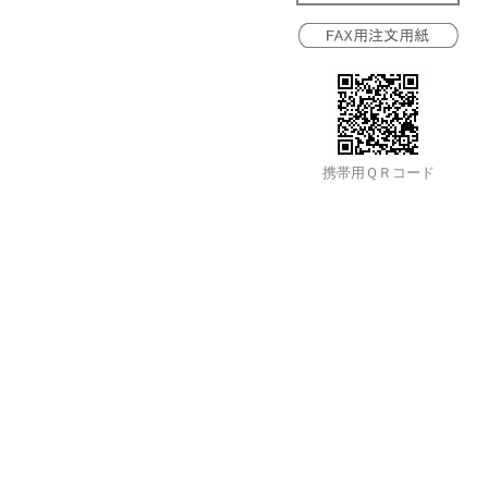
携帯用ＱＲコード