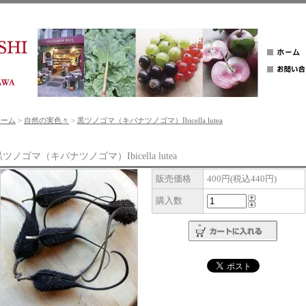
ホーム
>
自然の実色々
>
黒ツノゴマ（キバナツノゴマ）Ibicella lutea
ツノゴマ（キバナツノゴマ）Ibicella lutea
販売価格
400円(税込440円)
購入数