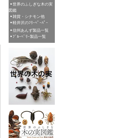
世界のふしぎな木の実
図鑑
雑貨・シナモン他
軽井沢のﾌﾘｰﾍﾟｰﾊﾟｰ
信州あんず製品一覧
ﾌﾞﾙｰﾍﾞﾘｰ製品一覧