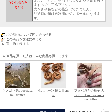
また、一部欠けや汚れなどがある場合もあり
(必ずお読み下
ますのでご了承下さい。
さい）
大きさや色などの指定はできません。
配送時の箱は再利用のダンボールになりま
す。
この商品について問い合わせる
この商品を友達に教える
買い物を続ける
この商品を買った人はこんな商品も買ってます
ツノゴマ Proboscidea
タルホーン 幅１０cm
フタバガキの種子 大
louisianica
～
（丸） Dipterocarpus
obtusifolius