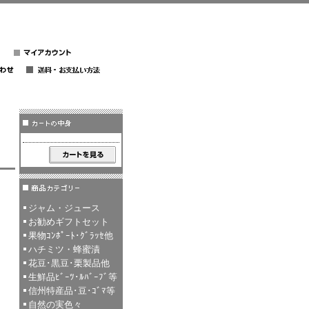
ジャム・ジュース
お勧めギフトセット
果物ｺﾝﾎﾟｰﾄ･ｸﾞﾗｯｾ他
ハチミツ・蜂蜜漬
花豆･黒豆･栗製品他
生鮮品ﾋﾞｰﾂ･ﾙﾊﾞｰﾌﾞ等
信州特産品･豆･ｺﾞﾏ等
自然の実色々