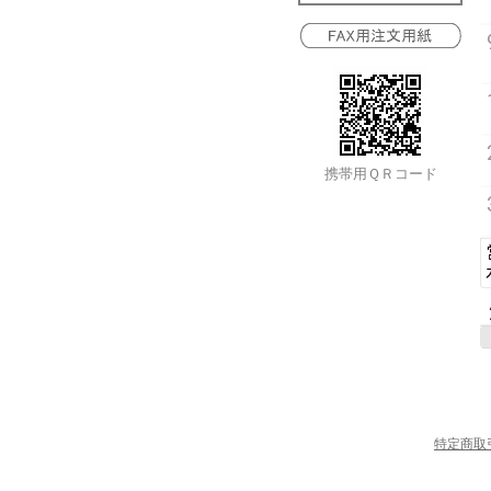
携帯用ＱＲコード
特定商取