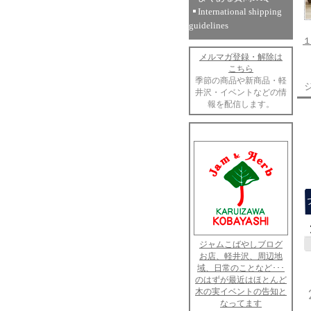
International shipping
guidelines
メルマガ登録・解除は
こちら
季節の商品や新商品・軽
井沢・イベントなどの情
報を配信します。
ジャムこばやしブログ
お店、軽井沢、周辺地
域、日常のことなど･･･
のはずが最近はほとんど
木の実イベントの告知と
なってます