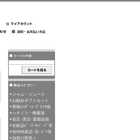
ジャム・ジュース
お勧めギフトセット
果物ｺﾝﾎﾟｰﾄ･ｸﾞﾗｯｾ他
ハチミツ・蜂蜜漬
花豆･黒豆･栗製品他
生鮮品ﾋﾞｰﾂ･ﾙﾊﾞｰﾌﾞ等
信州特産品･豆･ｺﾞﾏ等
自然の実色々