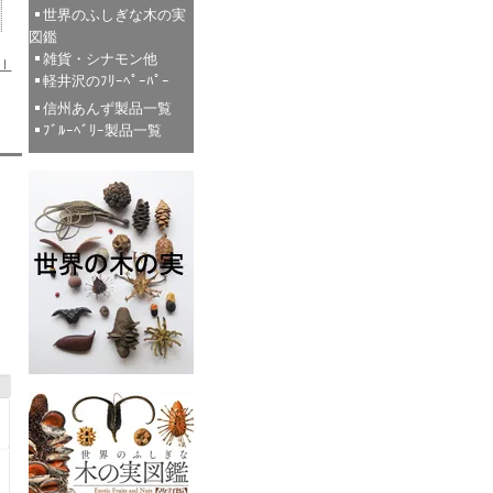
世界のふしぎな木の実
図鑑
雑貨・シナモン他
ｌ
軽井沢のﾌﾘｰﾍﾟｰﾊﾟｰ
信州あんず製品一覧
ﾌﾞﾙｰﾍﾞﾘｰ製品一覧