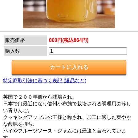
販売価格
800円(税込864円)
購入数
特定商取引法に基づく表記 (返品など)
英国で２００年前から栽培され、
日本では最近になり信州小布施で栽培される調理用の珍し
い青りんご。
クッキングアップルの王様と称され、加工に適した爽やか
な酸味を持ち、
パイやフルーツソース・ジャムには最適と言われていま
す。