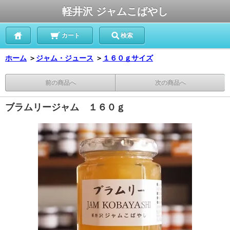
軽井沢 ジャムこばやし
カート
検索
ホーム
＞
ジャム・ジュース
＞
１６０ｇサイズ
前の商品へ
次の商品へ
ブラムリージャム １６０ｇ