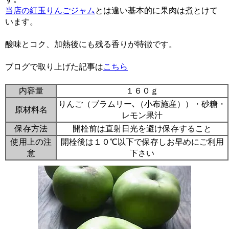
当店の紅玉りんごジャム
とは違い基本的に果肉は煮とけて
います。
酸味とコク、加熱後にも残る香りが特徴です。
ブログで取り上げた記事は
こちら
内容量
１６０ｇ
りんご（ブラムリー､（小布施産））・砂糖・
原材料名
レモン果汁
保存方法
開栓前は直射日光を避け保存すること
使用上の注
開栓後は１０℃以下で保存しお早めにご利用
意
下さい