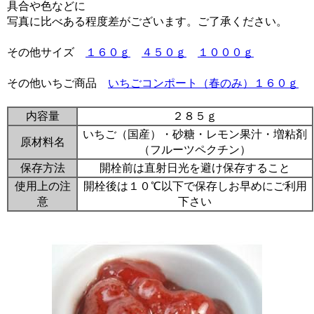
具合や色などに
写真に比べある程度差がございます。ご了承ください。
その他サイズ
１６０ｇ
４５０ｇ
１０００ｇ
その他いちご商品
いちごコンポート（春のみ）１６０ｇ
内容量
２８５ｇ
いちご（国産）・砂糖・レモン果汁・増粘剤
原材料名
（フルーツペクチン）
保存方法
開栓前は直射日光を避け保存すること
使用上の注
開栓後は１０℃以下で保存しお早めにご利用
意
下さい