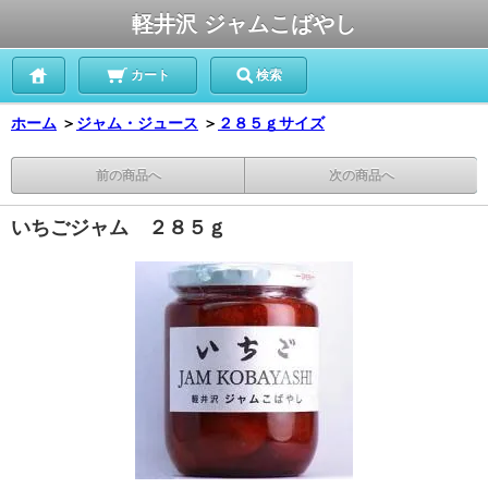
軽井沢 ジャムこばやし
カート
検索
ホーム
＞
ジャム・ジュース
＞
２８５ｇサイズ
前の商品へ
次の商品へ
いちごジャム ２８５ｇ