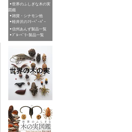
世界のふしぎな木の実
図鑑
雑貨・シナモン他
軽井沢のﾌﾘｰﾍﾟｰﾊﾟｰ
信州あんず製品一覧
ﾌﾞﾙｰﾍﾞﾘｰ製品一覧