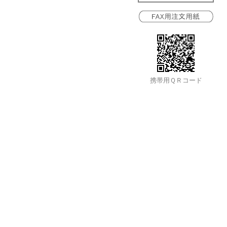
携帯用ＱＲコード