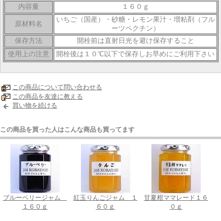
内容量
１６０ｇ
いちご（国産）・砂糖・レモン果汁・増粘剤（フル
原材料名
ーツペクチン）
保存方法
開栓前は直射日光を避け保存すること
使用上の注意
開栓後は１０℃以下で保存しお早めにご利用下さい
この商品について問い合わせる
この商品を友達に教える
買い物を続ける
この商品を買った人はこんな商品も買ってます
ブルーベリージャム
紅玉りんごジャム １
甘夏柑ママレード１６
１６０ｇ
６０ｇ
０ｇ