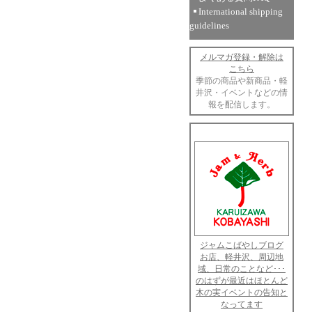
International shipping
guidelines
メルマガ登録・解除は
こちら
季節の商品や新商品・軽
井沢・イベントなどの情
報を配信します。
ジャムこばやしブログ
お店、軽井沢、周辺地
域、日常のことなど･･･
のはずが最近はほとんど
木の実イベントの告知と
なってます