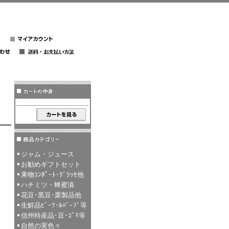
ジャム・ジュース
お勧めギフトセット
果物ｺﾝﾎﾟｰﾄ･ｸﾞﾗｯｾ他
ハチミツ・蜂蜜漬
花豆･黒豆･栗製品他
生鮮品ﾋﾞｰﾂ･ﾙﾊﾞｰﾌﾞ等
信州特産品･豆･ｺﾞﾏ等
自然の実色々