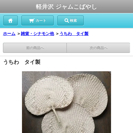
軽井沢 ジャムこばやし
カート
検索
ホーム
＞
雑貨・シナモン他
＞
うちわ タイ製
前の商品へ
次の商品へ
うちわ タイ製