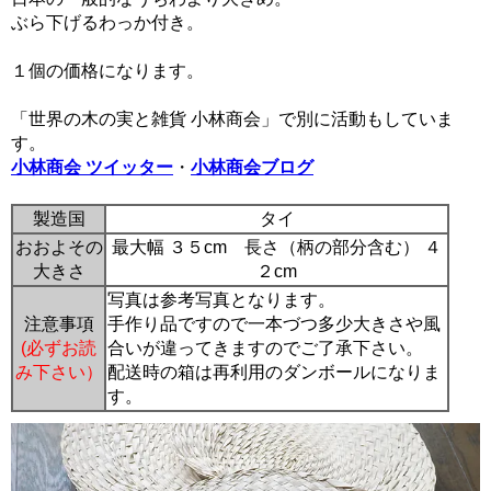
ぶら下げるわっか付き。
１個の価格になります。
「世界の木の実と雑貨 小林商会」で別に活動もしていま
す。
小林商会 ツイッター
・
小林商会ブログ
製造国
タイ
おおよその
最大幅 ３５cm 長さ（柄の部分含む） ４
大きさ
２cm
写真は参考写真となります。
注意事項
手作り品ですので一本づつ多少大きさや風
(必ずお読
合いが違ってきますのでご了承下さい。
み下さい）
配送時の箱は再利用のダンボールになりま
す。