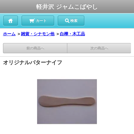
軽井沢 ジャムこばやし
カート
検索
ホーム
＞
雑貨・シナモン他
＞
白樺・木工品
前の商品へ
次の商品へ
オリジナルバターナイフ