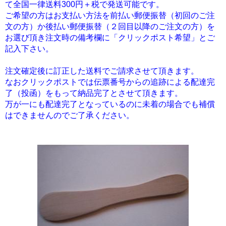
て全国一律送料300円＋税で発送可能です。
ご希望の方はお支払い方法を前払い郵便振替（初回のご注
文の方）か後払い郵便振替（２回目以降のご注文の方）を
お選び頂き注文時の備考欄に「クリックポスト希望」とご
記入下さい。
注文確定後に訂正した送料でご請求させて頂きます。
なおクリックポストでは伝票番号からの追跡による配達完
了（投函）をもって納品完了とさせて頂きます。
万が一にも配達完了となっているのに未着の場合でも補償
はできませんのでご了承ください。