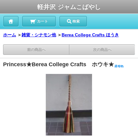
軽井沢 ジャムこばやし
カート
検索
ホーム
＞
雑貨・シナモン他
＞
Berea College Crafts ほうき
前の商品へ
次の商品へ
Princess★Berea College Crafts ホウキ★