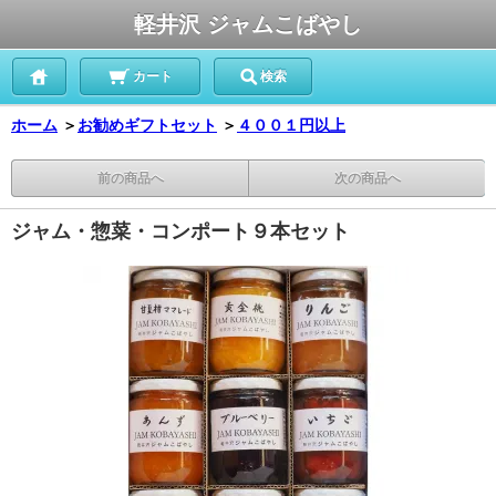
軽井沢 ジャムこばやし
カート
検索
ホーム
＞
お勧めギフトセット
＞
４００１円以上
前の商品へ
次の商品へ
ジャム・惣菜・コンポート９本セット