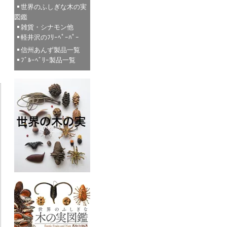
世界のふしぎな木の実
図鑑
雑貨・シナモン他
軽井沢のﾌﾘｰﾍﾟｰﾊﾟｰ
信州あんず製品一覧
ﾌﾞﾙｰﾍﾞﾘｰ製品一覧