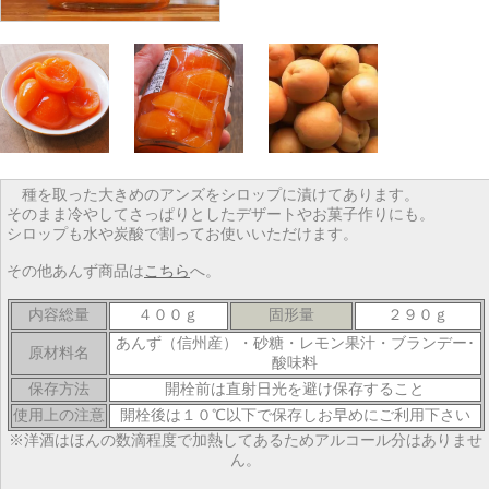
種を取った大きめのアンズをシロップに漬けてあります。
そのまま冷やしてさっぱりとしたデザートやお菓子作りにも。
シロップも水や炭酸で割ってお使いいただけます。
その他あんず商品は
こちら
へ。
内容総量
４００ｇ
固形量
２９０ｇ
あんず（信州産）・砂糖・レモン果汁・ブランデー･
原材料名
酸味料
保存方法
開栓前は直射日光を避け保存すること
使用上の注意
開栓後は１０℃以下で保存しお早めにご利用下さい
※洋酒はほんの数滴程度で加熱してあるためアルコール分はありませ
ん。