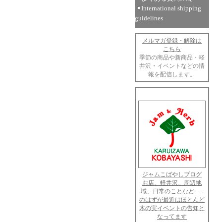
International shipping
guidelines
メルマガ登録・解除は
こちら
季節の商品や新商品・軽
井沢・イベントなどの情
報を配信します。
ジャムこばやしブログ
お店、軽井沢、周辺地
域、日常のことなど･･･
のはずが最近はほとんど
木の実イベントの告知と
なってます