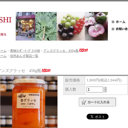
ホーム
>
果物ｺﾝﾎﾟｰﾄ･ｸﾞﾗｯｾ他
>
アンズグラッセ 450g瓶
ホーム
>
信州あんず製品一覧
アンズグラッセ 450g瓶
販売価格
1,800円(税込1,944円)
購入数