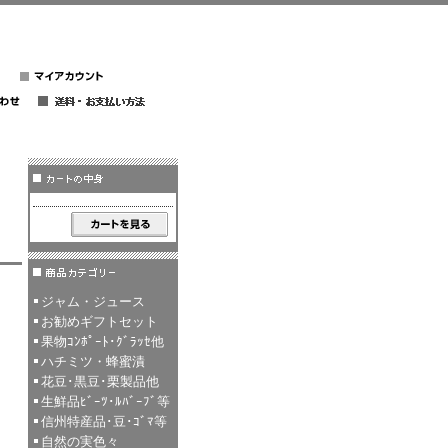
ジャム・ジュース
お勧めギフトセット
果物ｺﾝﾎﾟｰﾄ･ｸﾞﾗｯｾ他
ハチミツ・蜂蜜漬
花豆･黒豆･栗製品他
生鮮品ﾋﾞｰﾂ･ﾙﾊﾞｰﾌﾞ等
信州特産品･豆･ｺﾞﾏ等
自然の実色々