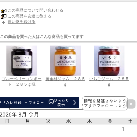
この商品について問い合わせる
この商品を友達に教える
買い物を続ける
この商品を買った人はこんな商品も買ってます
ブルーベリーコンポー
黄金桃ジャム ２８５
いちごジャム ２８５
ト ２８５ｇ瓶
ｇ
ｇ