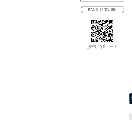
携帯用ＱＲコード