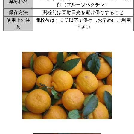
原材料名
剤（フルーツペクチン）
保存方法
開栓前は直射日光を避け保存すること
使用上の注
開栓後は１０℃以下で保存しお早めにご利用
意
下さい