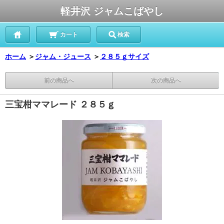
軽井沢 ジャムこばやし
カート
検索
ホーム
＞
ジャム・ジュース
＞
２８５ｇサイズ
前の商品へ
次の商品へ
三宝柑ママレード ２８５ｇ