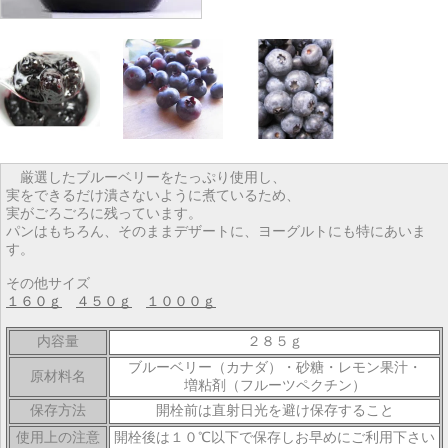
厳選したブルーベリーをたっぷり使用し、
実をできるだけ潰さないように煮ているため、
実がごろごろに残っています。
パンはもちろん、そのままデザートに、ヨーグルトにも特にあいま
す。
その他サイズ
１６０ｇ
４５０ｇ
１０００ｇ
内容量
２８５ｇ
ブルーベリー（カナダ）・砂糖・レモン果汁・
原材料名
増粘剤（フルーツペクチン）
保存方法
開栓前は直射日光を避け保存すること
使用上の注意
開栓後は１０℃以下で保存しお早めにご利用下さい