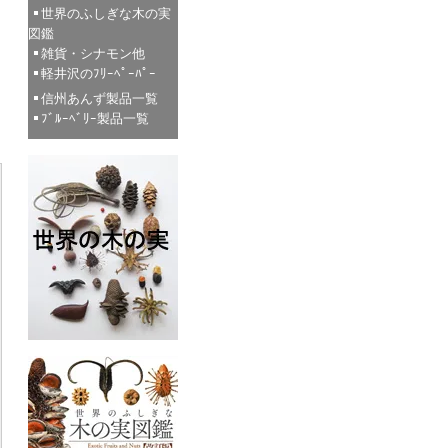
世界のふしぎな木の実
図鑑
雑貨・シナモン他
軽井沢のﾌﾘｰﾍﾟｰﾊﾟｰ
信州あんず製品一覧
ﾌﾞﾙｰﾍﾞﾘｰ製品一覧