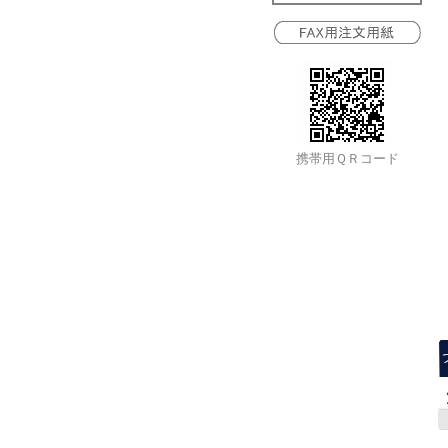
携帯用ＱＲコード