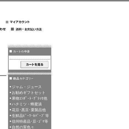
ジャム・ジュース
お勧めギフトセット
果物ｺﾝﾎﾟｰﾄ･ｸﾞﾗｯｾ他
ハチミツ・蜂蜜漬
花豆･黒豆･栗製品他
生鮮品ﾋﾞｰﾂ･ﾙﾊﾞｰﾌﾞ等
信州特産品･豆･ｺﾞﾏ等
自然の実色々