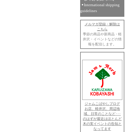
International shipping
guidelines
メルマガ登録・解除は
こちら
季節の商品や新商品・軽
井沢・イベントなどの情
報を配信します。
ジャムこばやしブログ
お店、軽井沢、周辺地
域、日常のことなど･･･
のはずが最近はほとんど
木の実イベントの告知と
なってます