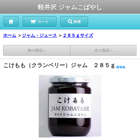
軽井沢 ジャムこばやし
カート
検索
ホーム
＞
ジャム・ジュース
＞
２８５ｇサイズ
前の商品へ
次の商品へ
こけもも（クランベリー）ジャム ２８５ｇ