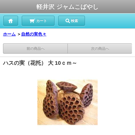
軽井沢 ジャムこばやし
カート
検索
ホーム
＞
自然の実色々
前の商品へ
次の商品へ
ハスの実（花托） 大 10ｃｍ～