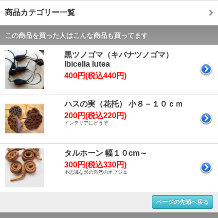
商品カテゴリー一覧
この商品を買った人はこんな商品も買ってます
黒ツノゴマ（キバナツノゴマ）
Ibicella lutea
400円(税込440円)
ハスの実（花托） 小８－１０ｃｍ
200円(税込220円)
インテリアにどうぞ
タルホーン 幅１０cm～
300円(税込330円)
不思議な形の自然のオブジェ
ページの先頭へ戻る