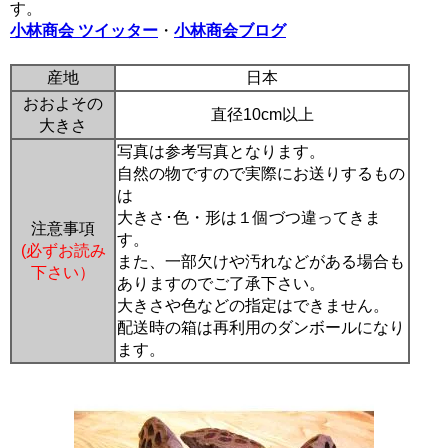
す。
小林商会 ツイッター
・
小林商会ブログ
産地
日本
おおよその
直径10cm以上
大きさ
写真は参考写真となります。
自然の物ですので実際にお送りするもの
は
大きさ･色・形は１個づつ違ってきま
注意事項
す。
(必ずお読み
また、一部欠けや汚れなどがある場合も
下さい）
ありますのでご了承下さい。
大きさや色などの指定はできません。
配送時の箱は再利用のダンボールになり
ます。