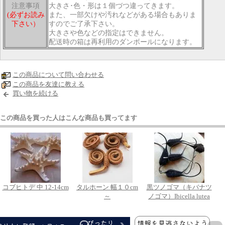
注意事項
大きさ･色・形は１個づつ違ってきます。
(必ずお読み
また、一部欠けや汚れなどがある場合もありま
下さい）
すのでご了承下さい。
大きさや色などの指定はできません。
配送時の箱は再利用のダンボールになります。
この商品について問い合わせる
この商品を友達に教える
買い物を続ける
この商品を買った人はこんな商品も買ってます
コブヒトデ 中 12-14cm
タルホーン 幅１０cm
黒ツノゴマ（キバナツ
～
ノゴマ）Ibicella lutea