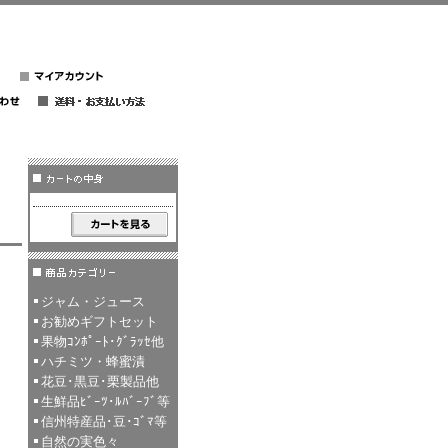
ジャム・ジュース
お勧めギフトセット
果物ｺﾝﾎﾟｰﾄ･ｸﾞﾗｯｾ他
ハチミツ・蜂蜜漬
花豆･黒豆･栗製品他
生鮮品ﾋﾞｰﾂ･ﾙﾊﾞｰﾌﾞ等
信州特産品･豆･ｺﾞﾏ等
自然の実色々