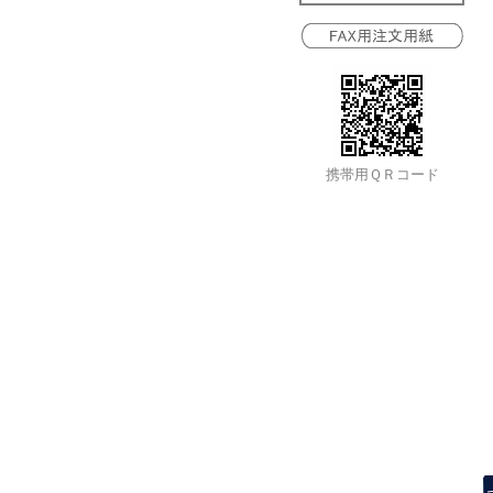
携帯用ＱＲコード