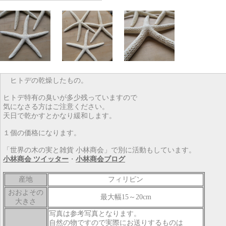
ヒトデの乾燥したもの。
ヒトデ特有の臭いが多少残っていますので
気になさる方はご注意ください。
天日で乾かすとかなり緩和します。
１個の価格になります。
「世界の木の実と雑貨 小林商会」で別に活動もしています。
小林商会 ツイッター
・
小林商会ブログ
産地
フィリピン
おおよその
最大幅15～20cm
大きさ
写真は参考写真となります。
自然の物ですので実際にお送りするものは