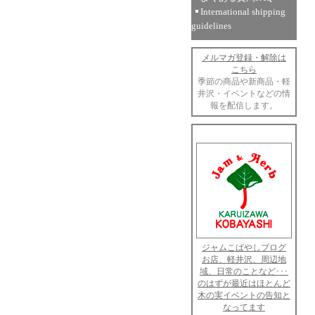
International shipping
guidelines
メルマガ登録・解除は
こちら
季節の商品や新商品・軽
井沢・イベントなどの情
報を配信します。
ジャムこばやしブログ
お店、軽井沢、周辺地
域、日常のことなど･･･
のはずが最近はほとんど
木の実イベントの告知と
なってます