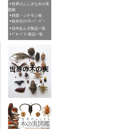
世界のふしぎな木の実
図鑑
雑貨・シナモン他
軽井沢のﾌﾘｰﾍﾟｰﾊﾟｰ
信州あんず製品一覧
ﾌﾞﾙｰﾍﾞﾘｰ製品一覧