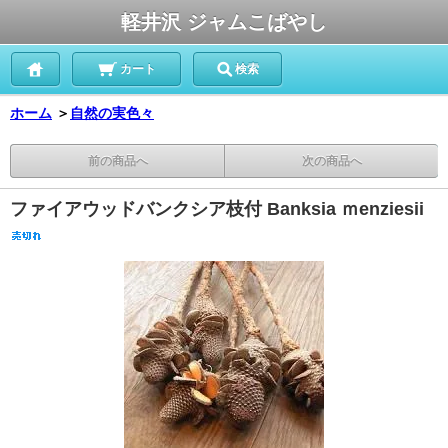
軽井沢 ジャムこばやし
カート
検索
ホーム
＞
自然の実色々
前の商品へ
次の商品へ
ファイアウッドバンクシア枝付 Banksia ｍenziesii