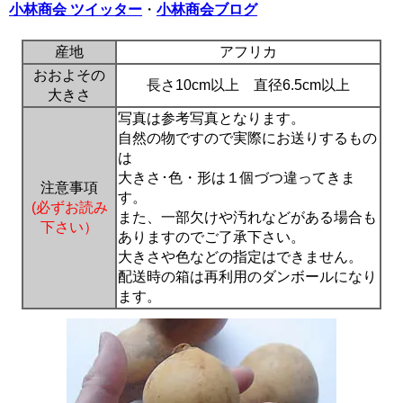
小林商会 ツイッター
・
小林商会ブログ
産地
アフリカ
おおよその
長さ10cm以上 直径6.5cm以上
大きさ
写真は参考写真となります。
自然の物ですので実際にお送りするもの
は
大きさ･色・形は１個づつ違ってきま
注意事項
す。
(必ずお読み
また、一部欠けや汚れなどがある場合も
下さい）
ありますのでご了承下さい。
大きさや色などの指定はできません。
配送時の箱は再利用のダンボールになり
ます。