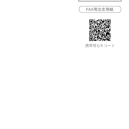
携帯用ＱＲコード