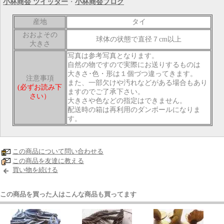
小林商会 ツイッター
・
小林商会ブログ
産地
タイ
おおよその
球体の状態で直径７cm以上
大きさ
写真は参考写真となります。
自然の物ですので実際にお送りするものは
大きさ･色・形は１個づつ違ってきます。
注意事項
また、一部欠けや汚れなどがある場合もあり
(必ずお読み下
ますのでご了承下さい。
さい）
大きさや色などの指定はできません。
配送時の箱は再利用のダンボールになりま
す。
この商品について問い合わせる
この商品を友達に教える
買い物を続ける
この商品を買った人はこんな商品も買ってます