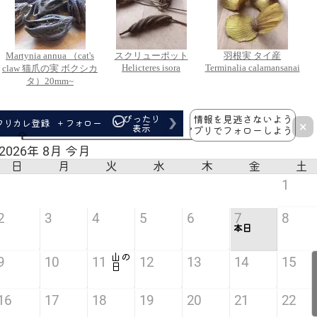
Martynia annua （cat's
スクリューポット
羽根実 タイ産
Helicteres isora
Terminalia calamansanai
claw 猫爪の実 ボクシカ
タ）20mm~