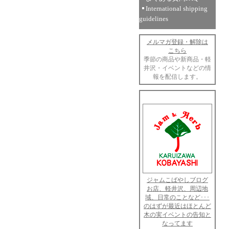
International shipping
guidelines
メルマガ登録・解除は
こちら
季節の商品や新商品・軽
井沢・イベントなどの情
報を配信します。
ジャムこばやしブログ
お店、軽井沢、周辺地
域、日常のことなど･･･
のはずが最近はほとんど
木の実イベントの告知と
なってます