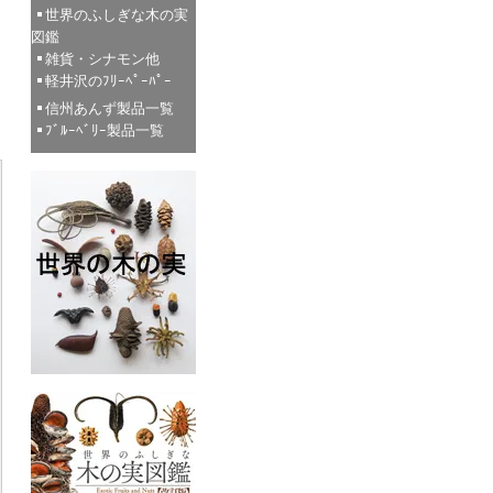
世界のふしぎな木の実
図鑑
雑貨・シナモン他
軽井沢のﾌﾘｰﾍﾟｰﾊﾟｰ
信州あんず製品一覧
ﾌﾞﾙｰﾍﾞﾘｰ製品一覧