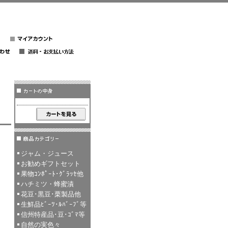
ジャム・ジュース
お勧めギフトセット
果物ｺﾝﾎﾟｰﾄ･ｸﾞﾗｯｾ他
ハチミツ・蜂蜜漬
花豆･黒豆･栗製品他
生鮮品ﾋﾞｰﾂ･ﾙﾊﾞｰﾌﾞ等
信州特産品･豆･ｺﾞﾏ等
自然の実色々