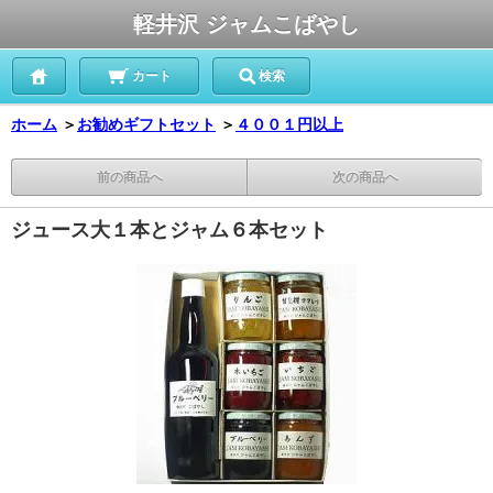
軽井沢 ジャムこばやし
カート
検索
ホーム
＞
お勧めギフトセット
＞
４００１円以上
前の商品へ
次の商品へ
ジュース大１本とジャム６本セット