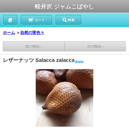
軽井沢 ジャムこばやし
カート
検索
ホーム
＞
自然の実色々
前の商品へ
次の商品へ
レザーナッツ Salacca zalacca