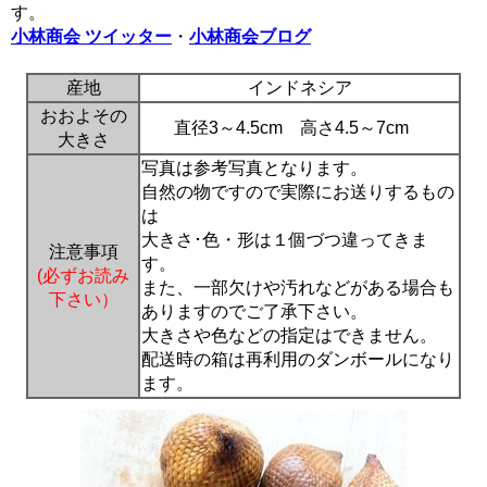
す。
小林商会 ツイッター
・
小林商会ブログ
産地
インドネシア
おおよその
直径3～4.5cm 高さ4.5～7cm
大きさ
写真は参考写真となります。
自然の物ですので実際にお送りするもの
は
大きさ･色・形は１個づつ違ってきま
注意事項
す。
(必ずお読み
また、一部欠けや汚れなどがある場合も
下さい）
ありますのでご了承下さい。
大きさや色などの指定はできません。
配送時の箱は再利用のダンボールになり
ます。