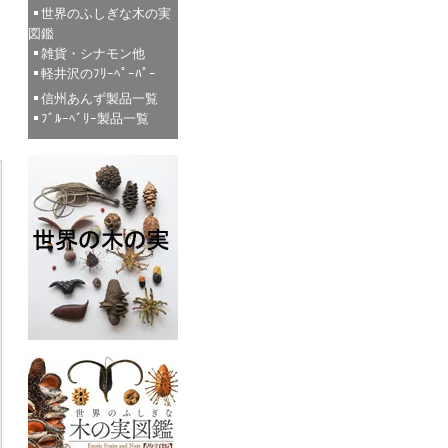
世界のふしぎな木の実
図鑑
雑貨・シナモン他
軽井沢のﾌﾘｰﾍﾟｰﾊﾟｰ
信州あんず製品一覧
ﾌﾞﾙｰﾍﾞﾘｰ製品一覧