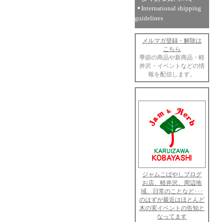
International shipping
guidelines
メルマガ登録・解除は
こちら
季節の商品や新商品・軽
井沢・イベントなどの情
報を配信します。
ジャムこばやしブログ
お店、軽井沢、周辺地
域、日常のことなど･･･
のはずが最近はほとんど
木の実イベントの告知と
なってます