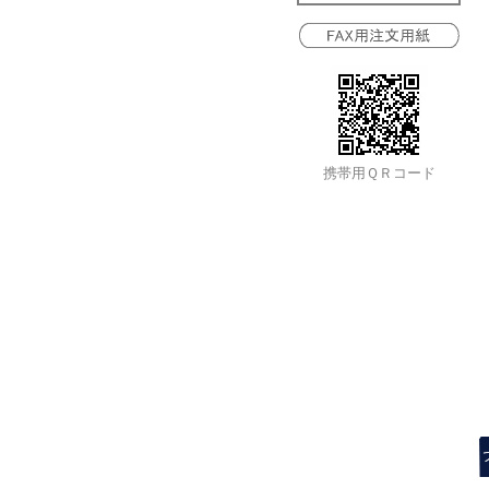
携帯用ＱＲコード