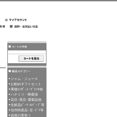
ジャム・ジュース
お勧めギフトセット
果物ｺﾝﾎﾟｰﾄ･ｸﾞﾗｯｾ他
ハチミツ・蜂蜜漬
花豆･黒豆･栗製品他
生鮮品ﾋﾞｰﾂ･ﾙﾊﾞｰﾌﾞ等
信州特産品･豆･ｺﾞﾏ等
自然の実色々