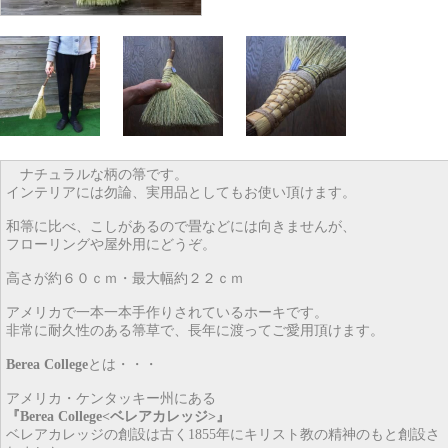
ナチュラルな柄の箒です。
インテリアには勿論、実用品としてもお使い頂けます。
和箒に比べ、こしがあるので畳などには向きませんが、
フローリングや屋外用にどうぞ。
高さが約６０ｃｍ・最大幅約２２ｃｍ
アメリカで一本一本手作りされているホーキです。
非常に耐久性のある箒草で、長年に渡ってご愛用頂けます。
Berea College
とは・・・
アメリカ・ケンタッキー州にある
『Berea College<ベレアカレッジ>』
ベレアカレッジの創設は古く1855年にキリスト教の精神のもと創設さ