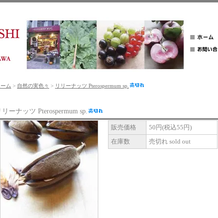
ホーム
>
自然の実色々
>
リリーナッツ Pterospermum sp.
リーナッツ Pterospermum sp.
販売価格
50円(税込55円)
在庫数
売切れ sold out