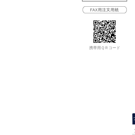
携帯用ＱＲコード