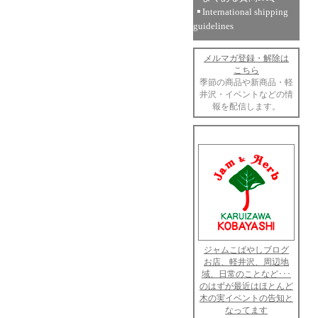
International shipping
guidelines
メルマガ登録・解除は
こちら
季節の商品や新商品・軽
井沢・イベントなどの情
報を配信します。
ジャムこばやしブログ
お店、軽井沢、周辺地
域、日常のことなど･･･
のはずが最近はほとんど
木の実イベントの告知と
なってます