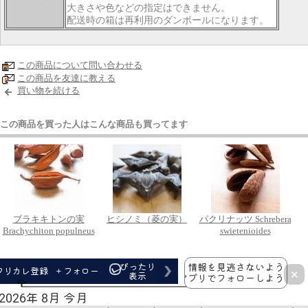
大きさや色などの指定はできません。
配送時の箱は再利用のダンボールになります。
この商品について問い合わせる
この商品を友達に教える
買い物を続ける
この商品を買った人はこんな商品も買ってます
ブラキキトンの実
ヒシノミ（菱の実）
パクリナッツ Schrebera
Brachychiton populneus
swietenioides