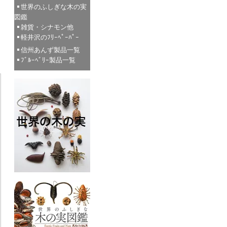
世界のふしぎな木の実
図鑑
雑貨・シナモン他
軽井沢のﾌﾘｰﾍﾟｰﾊﾟｰ
信州あんず製品一覧
ﾌﾞﾙｰﾍﾞﾘｰ製品一覧