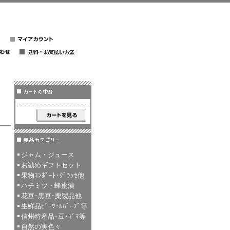
ジャム・ジュース
お勧めギフトセット
果物ｺﾝﾎﾟｰﾄ･ｸﾞﾗｯｾ他
ハチミツ・蜂蜜漬
花豆･黒豆･栗製品他
生鮮品ﾋﾞｰﾂ･ﾙﾊﾞｰﾌﾞ等
信州特産品･豆･ｺﾞﾏ等
自然の実色々