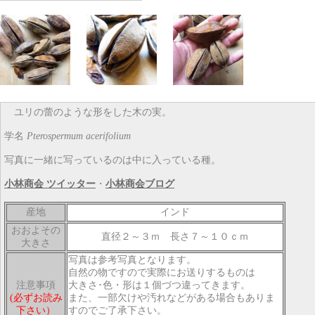
ユリの蕾のような形をした木の実。
学名
Pterospermum acerifolium
写真に一緒に写っているのは中に入っている種。
小林商会 ツイッター
・
小林商会ブログ
産地
インド
おおよその
直径２～３ｍ 長さ７～１０ｃｍ
大きさ
写真は参考写真となります。
自然の物ですので実際にお送りするものは
注意事項
大きさ･色・形は１個づつ違ってきます。
(必ずお読み
また、一部欠けや汚れなどがある場合もありま
下さい）
すのでご了承下さい。