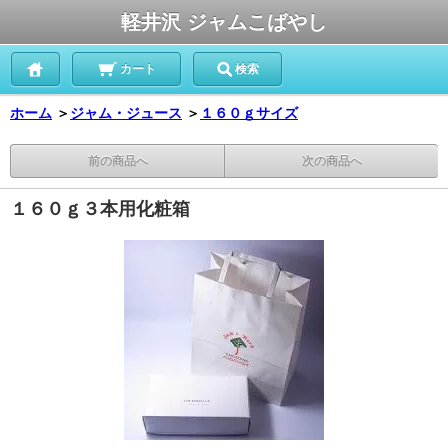
軽井沢 ジャムこばやし
カート
検索
ホーム
＞
ジャム・ジュース
＞
１６０ｇサイズ
前の商品へ
次の商品へ
１６０ｇ３本用化粧箱