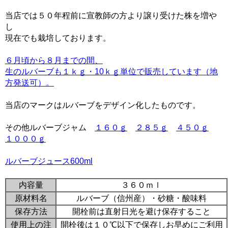
当店では５０年程前に宣教師の方より譲り受けた株を増や
し
現在でも栽培しております。
６月頃から８月までの間、
生のルバーブも１ｋｇ・10ｋｇ単位で販売しています（地
方発送可）。
当店のマークはルバーブをデザイン化したものです。
その他ルバーブジャム
１６０ｇ
２８５ｇ
４５０ｇ
１０００ｇ
ルバーブジュース600ml
内容量
３６０ｍｌ
原材料名
ルバーブ（信州産）・砂糖・酸味料
保存方法
開栓前は直射日光を避け保存すること
使用上の注
開栓後は１０℃以下で保存しお早めにご利用