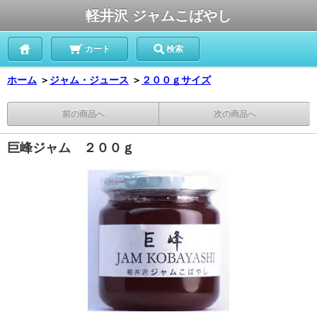
軽井沢 ジャムこばやし
カート
検索
ホーム
＞
ジャム・ジュース
＞
２００ｇサイズ
前の商品へ
次の商品へ
巨峰ジャム ２００ｇ