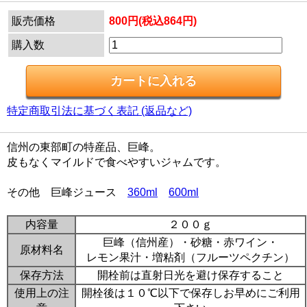
販売価格
800円(税込864円)
購入数
特定商取引法に基づく表記 (返品など)
信州の東部町の特産品、巨峰。
皮もなくマイルドで食べやすいジャムです。
その他 巨峰ジュース
360ml
600ml
内容量
２００ｇ
巨峰（信州産）・砂糖・赤ワイン・
原材料名
レモン果汁・増粘剤（フルーツペクチン）
保存方法
開栓前は直射日光を避け保存すること
使用上の注
開栓後は１０℃以下で保存しお早めにご利用