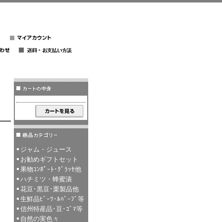
ジャム・ジュース
お勧めギフトセット
果物ｺﾝﾎﾟｰﾄ･ｸﾞﾗｯｾ他
ハチミツ・蜂蜜漬
花豆･黒豆･栗製品他
生鮮品ﾋﾞｰﾂ･ﾙﾊﾞｰﾌﾞ等
信州特産品･豆･ｺﾞﾏ等
自然の実色々