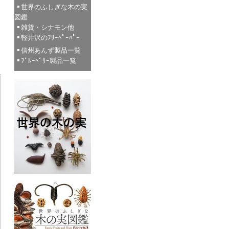
世界のふしぎな木の実
図鑑
雑貨・シナモン他
軽井沢のﾌﾘｰﾍﾟｰﾊﾟｰ
信州あんず製品一覧
ﾌﾞﾙｰﾍﾞﾘｰ製品一覧