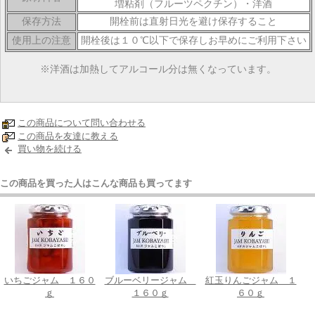
増粘剤（フルーツペクチン）・洋酒
保存方法
開栓前は直射日光を避け保存すること
使用上の注意
開栓後は１０℃以下で保存しお早めにご利用下さい
※洋酒は加熱してアルコール分は無くなっています。
この商品について問い合わせる
この商品を友達に教える
買い物を続ける
この商品を買った人はこんな商品も買ってます
いちごジャム １６０
ブルーベリージャム
紅玉りんごジャム １
ｇ
１６０ｇ
６０ｇ