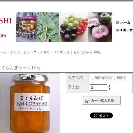
ホーム
>
ジャム・ジュース
>
１６０ｇサイズ
>
さくらんぼジャム 160g
さくらんぼジャム 160g
販売価格
1,100円(税込1,188円)
購入数