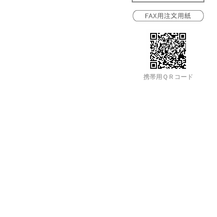
携帯用ＱＲコード