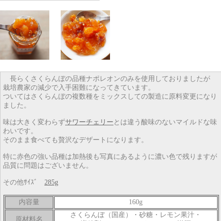
長らくさくらんぼの品種ナポレオンのみを使用しておりましたが
栽培農家の減少で入手困難になってきています。
ついてはさくらんぼの複数種をミックスしての製造に原料変更になり
ました。
味は大きく変わらず
サワーチェリー
とは違う酸味のないマイルドな味
わいです。
そのまま食べても贅沢なデザートになります。
特に赤色の強い品種は加熱後も写真にあるように濃い色で残りますが
品質に問題はございません。
その他ｻｲｽﾞ
285g
内容量
160g
さくらんぼ（国産）・砂糖・レモン果汁・
原材料名