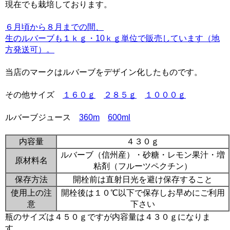
現在でも栽培しております。
６月頃から８月までの間、
生のルバーブも１ｋｇ・10ｋｇ単位で販売しています（地
方発送可）。
当店のマークはルバーブをデザイン化したものです。
その他サイズ
１６０ｇ
２８５ｇ
１０００ｇ
ルバーブジュース
360m
600ml
内容量
４３０ｇ
ルバーブ（信州産）・砂糖・レモン果汁・増
原材料名
粘剤（フルーツペクチン）
保存方法
開栓前は直射日光を避け保存すること
使用上の注
開栓後は１０℃以下で保存しお早めにご利用
意
下さい
瓶のサイズは４５０ｇですが内容量は４３０ｇになりま
す。