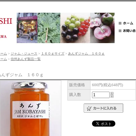
ホーム
>
ジャム・ジュース
>
１６０ｇサイズ
>
あんずジャム １６０ｇ
ホーム
>
信州あんず製品一覧
あんずジャム １６０ｇ
販売価格
600円(税込648円)
購入数