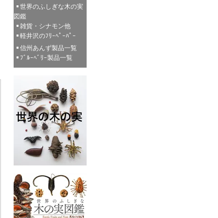
世界のふしぎな木の実
図鑑
雑貨・シナモン他
軽井沢のﾌﾘｰﾍﾟｰﾊﾟｰ
信州あんず製品一覧
ﾌﾞﾙｰﾍﾞﾘｰ製品一覧