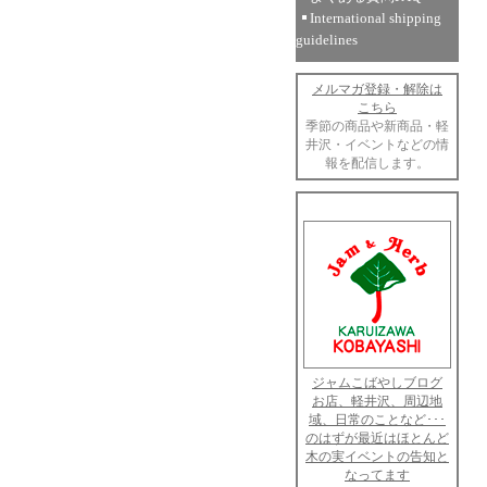
International shipping
guidelines
メルマガ登録・解除は
こちら
季節の商品や新商品・軽
井沢・イベントなどの情
報を配信します。
ジャムこばやしブログ
お店、軽井沢、周辺地
域、日常のことなど･･･
のはずが最近はほとんど
木の実イベントの告知と
なってます