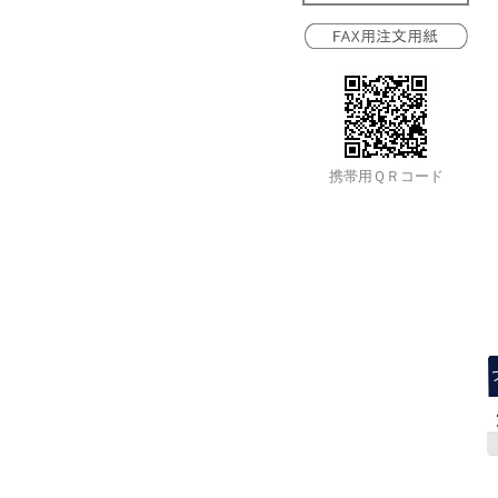
携帯用ＱＲコード