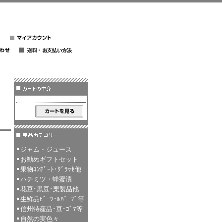
ジャム・ジュース
お勧めギフトセット
果物ｺﾝﾎﾟｰﾄ･ｸﾞﾗｯｾ他
ハチミツ・蜂蜜漬
花豆･黒豆･栗製品他
生鮮品ﾋﾞｰﾂ･ﾙﾊﾞｰﾌﾞ等
信州特産品･豆･ｺﾞﾏ等
自然の実色々