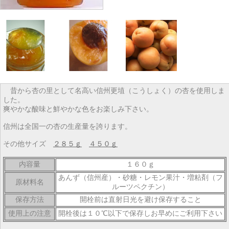
昔から杏の里として名高い信州更埴（こうしょく）の杏を使用しま
した。
爽やかな酸味と鮮やかな色をお楽しみ下さい。
信州は全国一の杏の生産量を誇ります。
その他サイズ
２８５ｇ
４５０ｇ
内容量
１６０ｇ
あんず（信州産）・砂糖・レモン果汁・増粘剤（フ
原材料名
ルーツペクチン）
保存方法
開栓前は直射日光を避け保存すること
使用上の注意
開栓後は１０℃以下で保存しお早めにご利用下さい