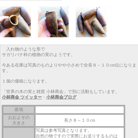
入れ物のような形で
サガリバナ科の植物の実のようです。
今ある在庫は写真のものよりやや小さめで全長８－１０cm位になりま
す。
１個の価格になります。
「世界の木の実と雑貨 小林商会」で別に活動もしています。
小林商会 ツイッター
・
小林商会ブログ
産地
おおよその
長さ８～１０cm
大きさ
写真は参考写真となります。
自然の物ですので実際にお送りするものは