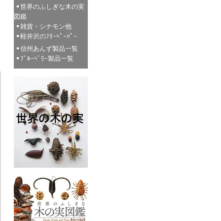
世界のふしぎな木の実
図鑑
雑貨・シナモン他
軽井沢のﾌﾘｰﾍﾟｰﾊﾟｰ
信州あんず製品一覧
ﾌﾞﾙｰﾍﾞﾘｰ製品一覧