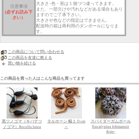
大きさ･色・形は１個づつ違ってきます。
注意事項
また、一部欠けや汚れなどがある場合もあり
(必ずお読み下
ますのでご了承下さい。
さい）
大きさや色などの指定はできません。
配送時の箱は再利用のダンボールになりま
す。
この商品について問い合わせる
この商品を友達に教える
買い物を続ける
この商品を買った人はこんな商品も買ってます
黒ツノゴマ（キバナツ
タルホーン 幅１０cm
スパイダーガムボール
Eucalyptus lehmannii
ノゴマ）Ibicella lutea
～
4cm~