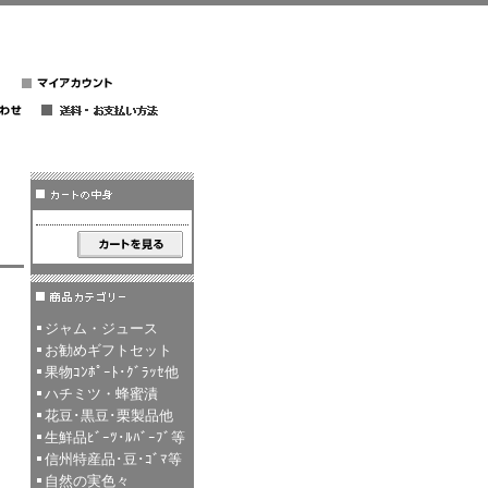
ジャム・ジュース
お勧めギフトセット
果物ｺﾝﾎﾟｰﾄ･ｸﾞﾗｯｾ他
ハチミツ・蜂蜜漬
花豆･黒豆･栗製品他
生鮮品ﾋﾞｰﾂ･ﾙﾊﾞｰﾌﾞ等
信州特産品･豆･ｺﾞﾏ等
自然の実色々