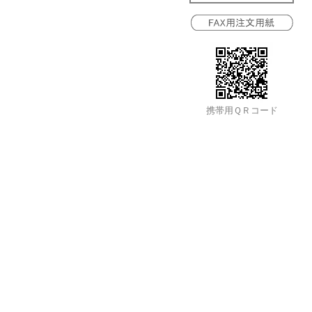
携帯用ＱＲコード