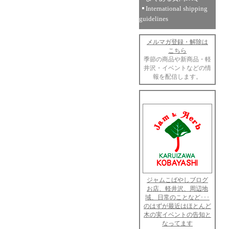
International shipping
guidelines
メルマガ登録・解除は
こちら
季節の商品や新商品・軽
井沢・イベントなどの情
報を配信します。
ジャムこばやしブログ
お店、軽井沢、周辺地
域、日常のことなど･･･
のはずが最近はほとんど
木の実イベントの告知と
なってます