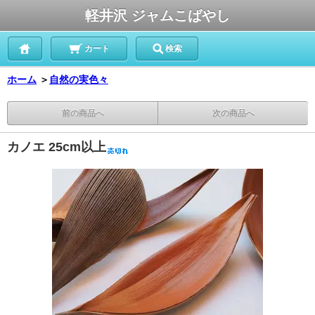
軽井沢 ジャムこばやし
カート
検索
ホーム
＞
自然の実色々
前の商品へ
次の商品へ
カノエ 25cm以上