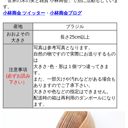
「世界の木の実と雑貨 小林商会」で別に活動もしていま
す。
小林商会 ツイッター
・
小林商会ブログ
産地
ブラジル
おおよその
長さ25cm以上
大きさ
写真は参考写真となります。
自然の物ですので実際にお送りするもの
は
大きさ･色・形は１個づつ違ってきま
注意事項
す。
(必ずお読み
また、一部欠けや汚れなどがある場合も
下さい）
ありますのでご了承下さい。
大きさや色などの指定はできません。
配送時の箱は再利用のダンボールになり
ます。