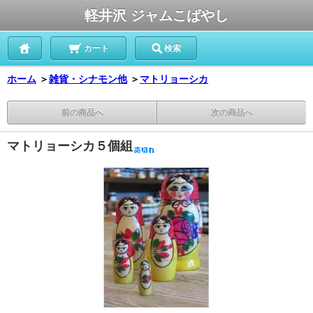
軽井沢 ジャムこばやし
カート
検索
ホーム
＞
雑貨・シナモン他
＞
マトリョーシカ
前の商品へ
次の商品へ
マトリョーシカ５個組