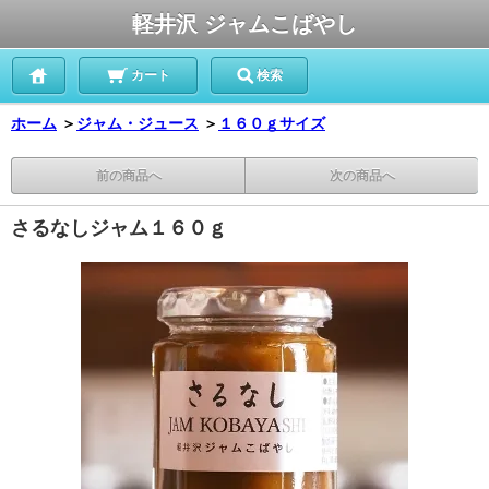
軽井沢 ジャムこばやし
カート
検索
ホーム
＞
ジャム・ジュース
＞
１６０ｇサイズ
前の商品へ
次の商品へ
さるなしジャム１６０ｇ