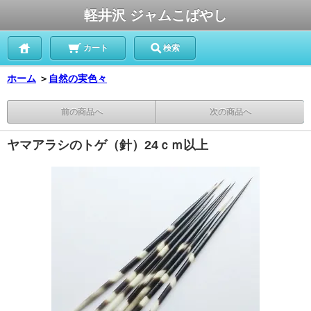
軽井沢 ジャムこばやし
カート
検索
ホーム
＞
自然の実色々
前の商品へ
次の商品へ
ヤマアラシのトゲ（針）24ｃｍ以上