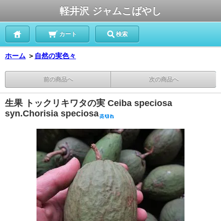
軽井沢 ジャムこばやし
カート
検索
ホーム
＞
自然の実色々
前の商品へ
次の商品へ
生果 トックリキワタの実 Ceiba speciosa
syn.Chorisia speciosa