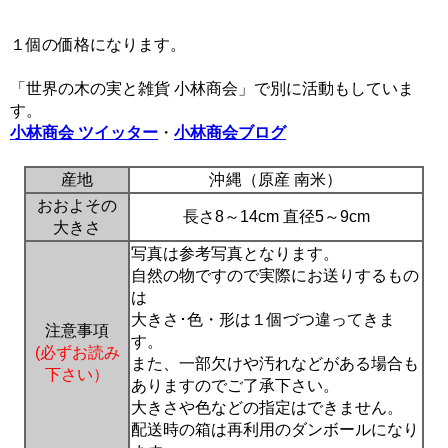
１個の価格になります。
「世界の木の実と雑貨 小林商会」で別に活動もしていま
す。
小林商会 ツイッター
・
小林商会ブログ
産地
沖縄（原産 南米）
おおよその
長さ8～14cm 直径5～9cm
大きさ
写真は参考写真となります。
自然の物ですので実際にお送りするもの
は
大きさ･色・形は１個づつ違ってきま
注意事項
す。
(必ずお読み
また、一部欠けや汚れなどがある場合も
下さい）
ありますのでご了承下さい。
大きさや色などの指定はできません。
配送時の箱は再利用のダンボールになり