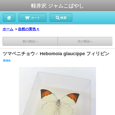
軽井沢 ジャムこばやし
カート
検索
ホーム
＞
自然の実色々
前の商品へ
次の商品へ
ツマベニチョウ♂ Hebomoia glaucippe フィリピン