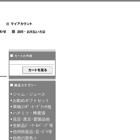
ジャム・ジュース
お勧めギフトセット
果物ｺﾝﾎﾟｰﾄ･ｸﾞﾗｯｾ他
ハチミツ・蜂蜜漬
花豆･黒豆･栗製品他
生鮮品ﾋﾞｰﾂ･ﾙﾊﾞｰﾌﾞ等
信州特産品･豆･ｺﾞﾏ等
自然の実色々