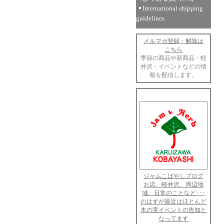
International shipping
guidelines
メルマガ登録・解除は
こちら
季節の商品や新商品・軽
井沢・イベントなどの情
報を配信します。
ジャムこばやしブログ
お店、軽井沢、周辺地
域、日常のことなど･･･
のはずが最近はほとんど
木の実イベントの告知と
なってます