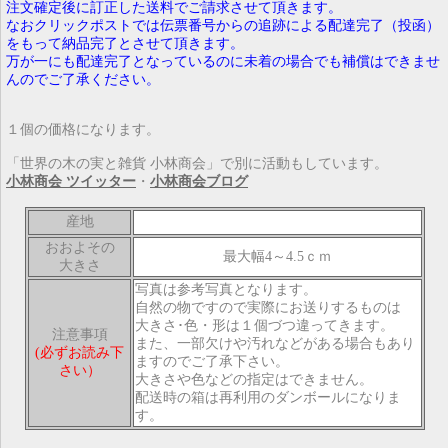
注文確定後に訂正した送料でご請求させて頂きます。
なおクリックポストでは伝票番号からの追跡による配達完了（投函）
をもって納品完了とさせて頂きます。
万が一にも配達完了となっているのに未着の場合でも補償はできませ
んのでご了承ください。
１個の価格になります。
「世界の木の実と雑貨 小林商会」で別に活動もしています。
小林商会 ツイッター
・
小林商会ブログ
産地
おおよその
最大幅4～4.5ｃｍ
大きさ
写真は参考写真となります。
自然の物ですので実際にお送りするものは
大きさ･色・形は１個づつ違ってきます。
注意事項
また、一部欠けや汚れなどがある場合もあり
(必ずお読み下
ますのでご了承下さい。
さい）
大きさや色などの指定はできません。
配送時の箱は再利用のダンボールになりま
す。