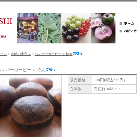
ホーム
>
自然の実色々
>
ハンバーガービーン 特大
ハンバーガービーン 特大
販売価格
300円(税込330円)
在庫数
売切れ sold out