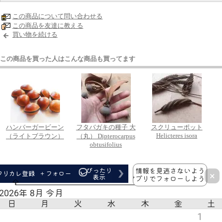
この商品について問い合わせる
この商品を友達に教える
買い物を続ける
この商品を買った人はこんな商品も買ってます
ハンバーガービーン
フタバガキの種子 大
スクリューポット
Helicteres isora
（ライトブラウン）
（丸） Dipterocarpus
obtusifolius