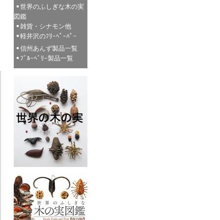
世界のふしぎな木の実
図鑑
雑貨・シナモン他
軽井沢のﾌﾘｰﾍﾟｰﾊﾟｰ
信州あんず製品一覧
ﾌﾞﾙｰﾍﾞﾘｰ製品一覧