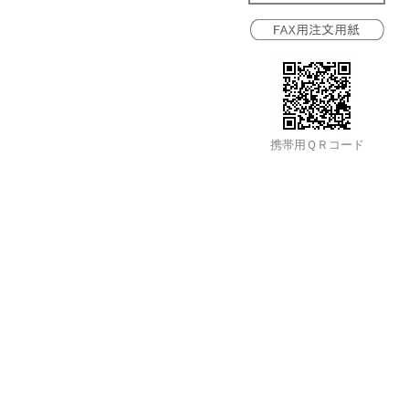
携帯用ＱＲコード