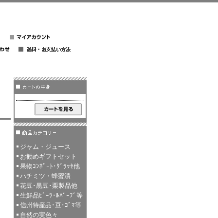
ジャム・ジュース
お勧めギフトセット
果物ｺﾝﾎﾟｰﾄ･ｸﾞﾗｯｾ他
ハチミツ・蜂蜜漬
花豆･黒豆･栗製品他
生鮮品ﾋﾞｰﾂ･ﾙﾊﾞｰﾌﾞ等
信州特産品･豆･ｺﾞﾏ等
自然の実色々