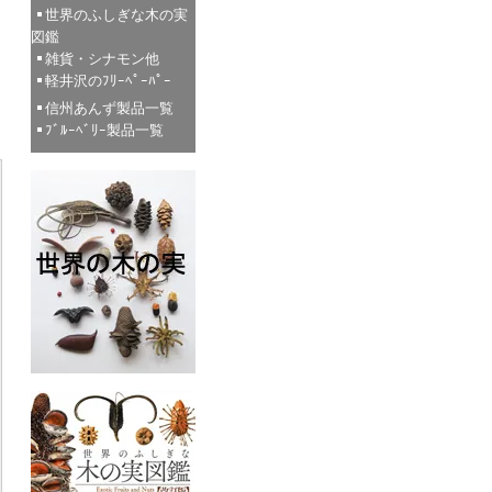
世界のふしぎな木の実
図鑑
雑貨・シナモン他
軽井沢のﾌﾘｰﾍﾟｰﾊﾟｰ
信州あんず製品一覧
ﾌﾞﾙｰﾍﾞﾘｰ製品一覧