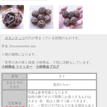
ボタンナッツ
の穴が埋まっている状態のものです。
学名
Dracontomelon dao
１個の価格になります。
「世界の木の実と雑貨 小林商会」で別に活動もしています。
小林商会 ツイッター
・
小林商会ブログ
産地
タイ
おおよその
直径3.5cｍ~
大きさ
写真は参考写真となります。
自然の物ですので実際にお送りするものは
大きさ･色・形は１個づつ違ってきます。
注意事項
また、一部欠けや汚れなどがある場合もあり