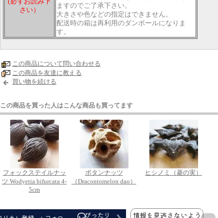
(必ずお読み下
ますのでご了承下さい。
さい）
大きさや色などの指定はできません。
配送時の箱は再利用のダンボールになりま
す。
この商品について問い合わせる
この商品を友達に教える
買い物を続ける
この商品を買った人はこんな商品も買ってます
フォックステイルナッ
ボタンナッツ
ヒシノミ（菱の実）
ツ Wodyetia bifurcata 4-
（Dracontomelon dao）
5cm