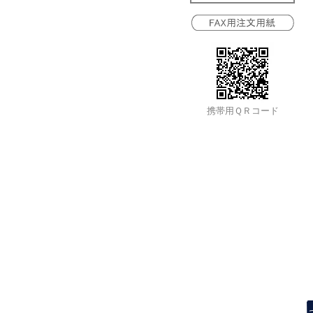
携帯用ＱＲコード