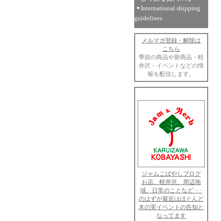
International shipping
guidelines
メルマガ登録・解除は
こちら
季節の商品や新商品・軽
井沢・イベントなどの情
報を配信します。
ジャムこばやしブログ
お店、軽井沢、周辺地
域、日常のことなど･･･
のはずが最近はほとんど
木の実イベントの告知と
なってます