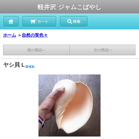
軽井沢 ジャムこばやし
カート
検索
ホーム
＞
自然の実色々
前の商品へ
次の商品へ
ヤシ貝 L