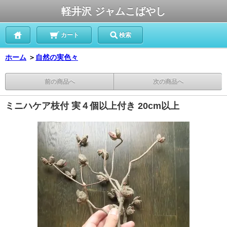
軽井沢 ジャムこばやし
カート
検索
ホーム
＞
自然の実色々
前の商品へ
次の商品へ
ミニハケア枝付 実４個以上付き 20cm以上