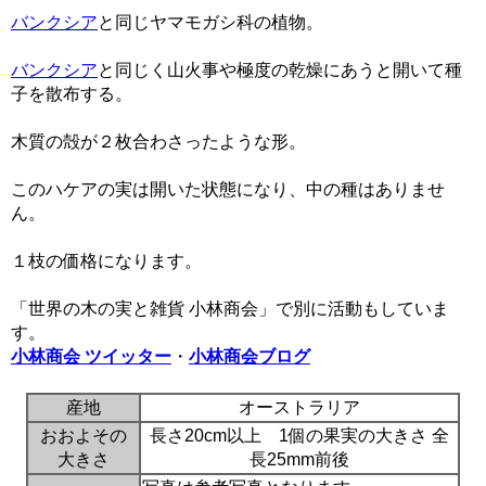
バンクシア
と同じヤマモガシ科の植物。
バンクシア
と同じく山火事や極度の乾燥にあうと開いて種
子を散布する。
木質の殻が２枚合わさったような形。
このハケアの実は開いた状態になり、中の種はありませ
ん。
１枝の価格になります。
「世界の木の実と雑貨 小林商会」で別に活動もしていま
す。
小林商会 ツイッター
・
小林商会ブログ
産地
オーストラリア
おおよその
長さ20cm以上 1個の果実の大きさ 全
大きさ
長25mm前後