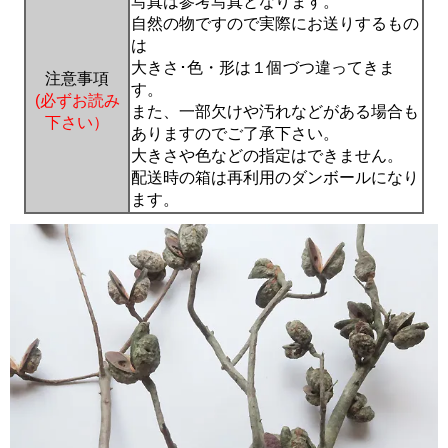
写真は参考写真となります。
自然の物ですので実際にお送りするもの
は
大きさ･色・形は１個づつ違ってきま
注意事項
す。
(必ずお読み
また、一部欠けや汚れなどがある場合も
下さい）
ありますのでご了承下さい。
大きさや色などの指定はできません。
配送時の箱は再利用のダンボールになり
ます。