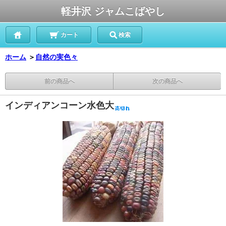
軽井沢 ジャムこばやし
カート
検索
ホーム
＞
自然の実色々
前の商品へ
次の商品へ
インディアンコーン水色大