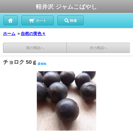
軽井沢 ジャムこばやし
カート
検索
ホーム
＞
自然の実色々
前の商品へ
次の商品へ
チョロク 50ｇ