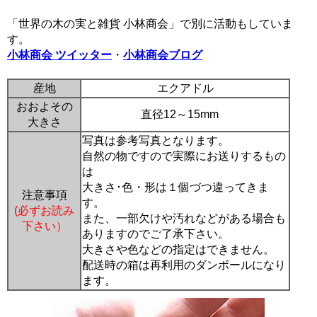
「世界の木の実と雑貨 小林商会」で別に活動もしていま
す。
小林商会 ツイッター
・
小林商会ブログ
産地
エクアドル
おおよその
直径12～15mm
大きさ
写真は参考写真となります。
自然の物ですので実際にお送りするもの
は
大きさ･色・形は１個づつ違ってきま
注意事項
す。
(必ずお読み
また、一部欠けや汚れなどがある場合も
下さい）
ありますのでご了承下さい。
大きさや色などの指定はできません。
配送時の箱は再利用のダンボールになり
ます。