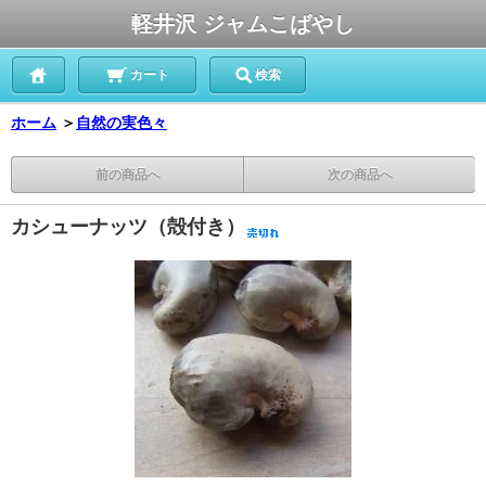
軽井沢 ジャムこばやし
カート
検索
ホーム
＞
自然の実色々
前の商品へ
次の商品へ
カシューナッツ（殻付き）