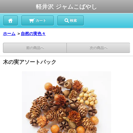
軽井沢 ジャムこばやし
カート
検索
ホーム
＞
自然の実色々
前の商品へ
次の商品へ
木の実アソートパック