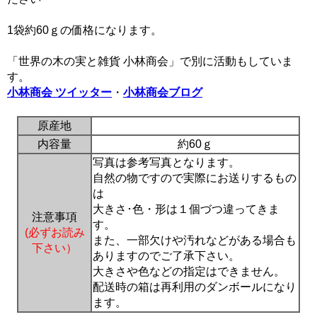
1袋約60ｇの価格になります。
「世界の木の実と雑貨 小林商会」で別に活動もしていま
す。
小林商会 ツイッター
・
小林商会ブログ
原産地
内容量
約60ｇ
写真は参考写真となります。
自然の物ですので実際にお送りするもの
は
大きさ･色・形は１個づつ違ってきま
注意事項
す。
(必ずお読み
また、一部欠けや汚れなどがある場合も
下さい）
ありますのでご了承下さい。
大きさや色などの指定はできません。
配送時の箱は再利用のダンボールになり
ます。