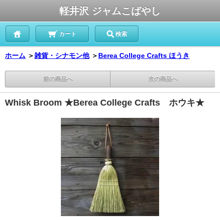
軽井沢 ジャムこばやし
カート
検索
ホーム
＞
雑貨・シナモン他
＞
Berea College Crafts ほうき
前の商品へ
次の商品へ
Whisk Broom ★Berea College Crafts ホウキ★