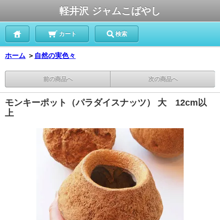
軽井沢 ジャムこばやし
カート
検索
ホーム
＞
自然の実色々
前の商品へ
次の商品へ
モンキーポット（パラダイスナッツ） 大 12cm以
上