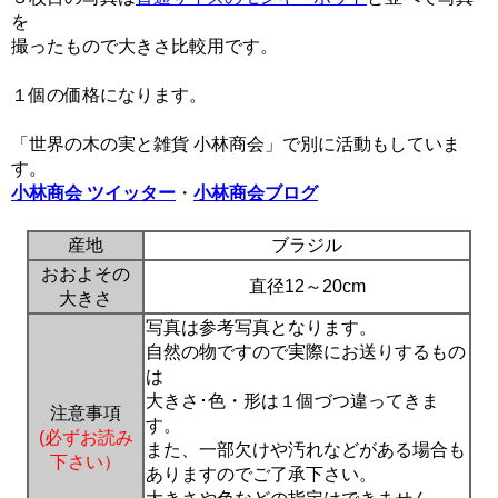
を
撮ったもので大きさ比較用です。
１個の価格になります。
「世界の木の実と雑貨 小林商会」で別に活動もしていま
す。
小林商会 ツイッター
・
小林商会ブログ
産地
ブラジル
おおよその
直径12～20cm
大きさ
写真は参考写真となります。
自然の物ですので実際にお送りするもの
は
大きさ･色・形は１個づつ違ってきま
注意事項
す。
(必ずお読み
また、一部欠けや汚れなどがある場合も
下さい）
ありますのでご了承下さい。