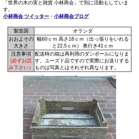
「世界の木の実と雑貨 小林商会」で別に活動もしていま
す。
小林商会 ツイッター
・
小林商会ブログ
製造国
オランダ
おおよその
幅60ｃｍ 高さ18ｃｍ（出っ張りをいれる
大きさ
と22.5ｃｍ） 奥行き41ｃｍ
注意事項
配送時の箱は再利用のダンボールになりま
(必ずお読
す。ユーズド品ですので実際にお送りする
み下さい）
ものは写真とはそれぞれ異なります。