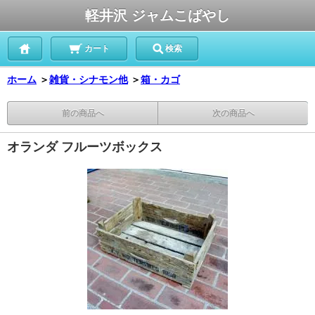
軽井沢 ジャムこばやし
カート
検索
ホーム
＞
雑貨・シナモン他
＞
箱・カゴ
前の商品へ
次の商品へ
オランダ フルーツボックス